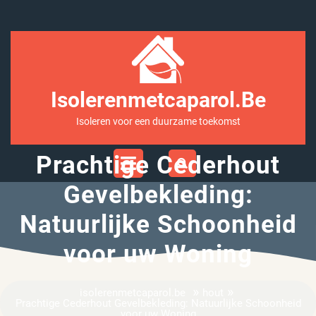
Ga
naar
inhoud
Isolerenmetcaparol.be
Isoleren voor een duurzame toekomst
Open
Prachtige Cederhout
Menu
Gevelbekleding:
Natuurlijke Schoonheid
voor uw Woning
»
»
isolerenmetcaparol.be
hout
Prachtige Cederhout Gevelbekleding: Natuurlijke Schoonheid
voor uw Woning