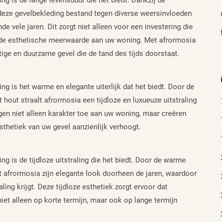
g is de lange levensduur die het biedt. Dankzij de
 deze gevelbekleding bestand tegen diverse weersinvloeden
nde vele jaren. Dit zorgt niet alleen voor een investering die
ende esthetische meerwaarde aan uw woning. Met afrormosia
ige en duurzame gevel die de tand des tijds doorstaat.
g is het warme en elegante uiterlijk dat het biedt. Door de
t hout straalt afrormosia een tijdloze en luxueuze uitstraling
gen niet alleen karakter toe aan uw woning, maar creëren
sthetiek van uw gevel aanzienlijk verhoogt.
g is de tijdloze uitstraling die het biedt. Door de warme
t afrormosia zijn elegante look doorheen de jaren, waardoor
aling krijgt. Deze tijdloze esthetiek zorgt ervoor dat
niet alleen op korte termijn, maar ook op lange termijn