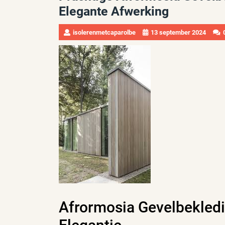
Elegante Afwerking
isolerenmetcaparolbe
13 september 2024
Afrormosia Gevelbekled