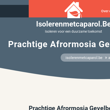
Ga
naar
Over 
inhoud
Isolerenmetcaparol.b
Isoleren voor een duurzame toekomst
Prachtige Afrormosia Ge
»
isolerenmetcaparol.be
Prachtige Afrormosia Gevelb