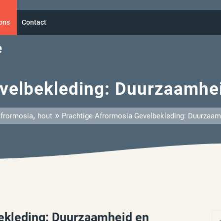
ons
Contact
e
velbekleding: Duurzaamhe
,
»
afrormosia
hout
Prachtige Afrormosia Gevelbekleding: Duurzaam
ekleding: Duurzaamheid en