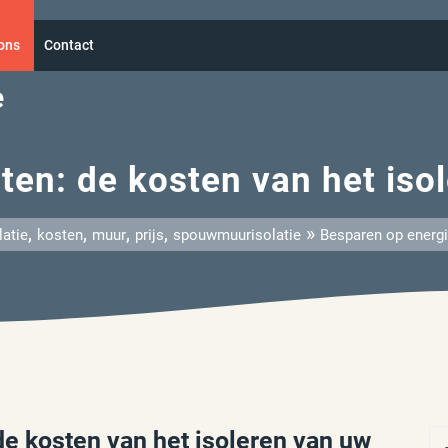
ons
Contact
e
ten: de kosten van het iso
,
,
,
,
»
latie
kosten
muur
prijs
spouwmuurisolatie
Besparen op energi
e kosten van het isoleren van uw