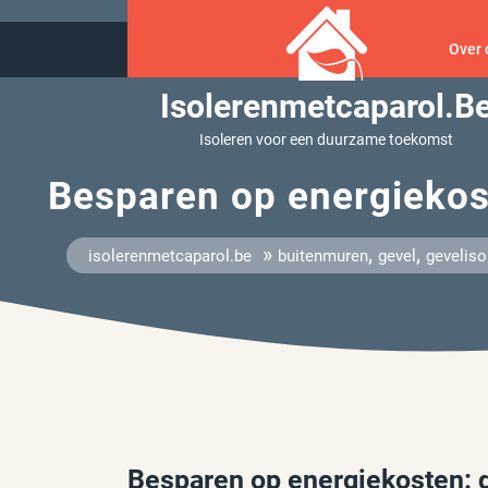
Ga
naar
Over 
inhoud
Isolerenmetcaparol.b
Isoleren voor een duurzame toekomst
Besparen op energiekos
»
,
,
isolerenmetcaparol.be
buitenmuren
gevel
geveliso
Besparen op energiekosten: d