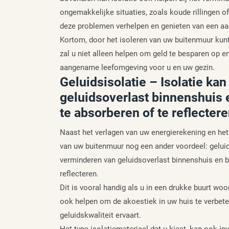
ongemakkelijke situaties, zoals koude rillingen o
deze problemen verhelpen en genieten van een 
Kortom, door het isoleren van uw buitenmuur kunt
zal u niet alleen helpen om geld te besparen op e
aangename leefomgeving voor u en uw gezin.
Geluidsisolatie – Isolatie ka
geluidsoverlast binnenshuis e
te absorberen of te reflectere
Naast het verlagen van uw energierekening en het
van uw buitenmuur nog een ander voordeel: geluids
verminderen van geluidsoverlast binnenshuis en bu
reflecteren.
Dit is vooral handig als u in een drukke buurt woo
ook helpen om de akoestiek in uw huis te verbete
geluidskwaliteit ervaart.
Het type isolatiemateriaal dat u kiest, kan ook 