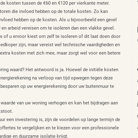
 de kosten tussen de €60 en €120 per vierkante meter.
ctoren die invloed hebben op de totale kosten. Zo kan
 invloed hebben op de kosten. Als u bijvoorbeeld een gevel
d en arbeid vereisen om te isoleren dan een vlakke gevel.
s of u ervoor kiest om zelf te isoleren of dit laat doen door
oedkoper zijn, maar vereist wel technische vaardigheden en
 extra kosten met zich mee, maar zorgt wel voor een betere
ring waard? Het antwoord is ja. Hoewel de initiële kosten
energierekening na verloop van tijd opwegen tegen deze
t besparen op uw energierekening door uw buitenmuur te
 waarde van uw woning verhogen en kan het bijdragen aan
tstoot.
r een investering is, zijn de voordelen op lange termijn de
offertes te vergelijken en te kiezen voor een professionele
rdige en duurzame isolatie krijgt.