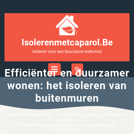
Ga
naar
inhoud
Isolerenmetcaparol.be
Isoleren voor een duurzame toekomst
Open
Menu
Efficiënter en duurzamer
wonen: het isoleren van
buitenmuren
»
,
,
,
isolerenmetcaparol.be
buitenmuren
gevel
gevelisolatie
»
muur
Efficiënter en duurzamer wonen: het isoleren van
buitenmuren