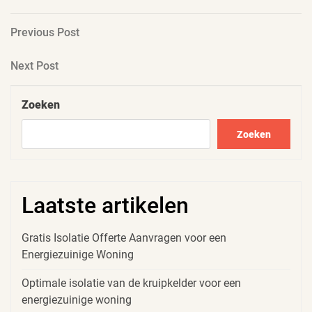
Berichtnavigatie
Previous
Previous Post
Post
Next
Next Post
Post
Zoeken
Zoeken
Laatste artikelen
Gratis Isolatie Offerte Aanvragen voor een
Energiezuinige Woning
Optimale isolatie van de kruipkelder voor een
energiezuinige woning