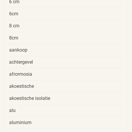
6 cm
6cm
8 cm
8cm
aankoop
achtergevel
afrormosia
akoestische
akoestische isolatie
alu
aluminium