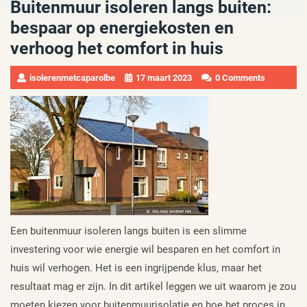
Buitenmuur isoleren langs buiten:
en verhoog het comfort in huis
bespaar op energiekosten en
verhoog het comfort in huis
isolerenmetcaparolbe
17 maart 2023
0 Comments
Een buitenmuur isoleren langs buiten is een slimme
investering voor wie energie wil besparen en het comfort in
huis wil verhogen. Het is een ingrijpende klus, maar het
resultaat mag er zijn. In dit artikel leggen we uit waarom je zou
moeten kiezen voor buitenmuurisolatie en hoe het proces in