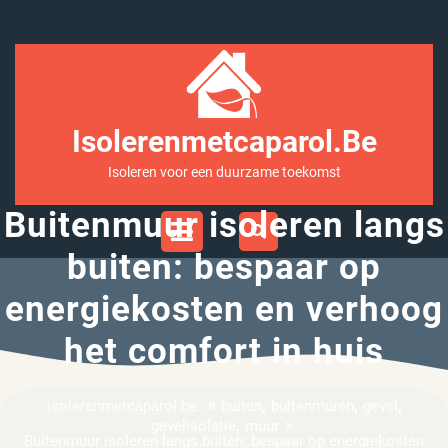
Ga
naar
inhoud
Isolerenmetcaparol.be
Isoleren voor een duurzame toekomst
Buitenmuur isoleren langs
Open
Menu
buiten: bespaar op
energiekosten en verhoog
het comfort in huis
»
,
,
,
isolerenmetcaparol.be
buiten
buitenmuren
gevel
,
»
gevelisolatie
muur
Buitenmuur isoleren langs buiten: bespaar op energiekosten