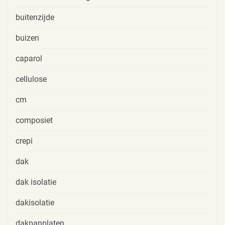
buitenzijde
buizen
caparol
cellulose
cm
composiet
crepi
dak
dak isolatie
dakisolatie
dakpanplaten