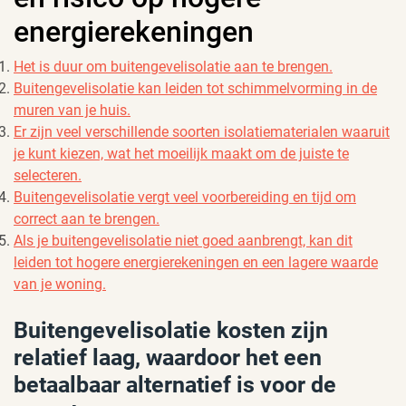
energierekeningen
Het is duur om buitengevelisolatie aan te brengen.
Buitengevelisolatie kan leiden tot schimmelvorming in de
muren van je huis.
Er zijn veel verschillende soorten isolatiematerialen waaruit
je kunt kiezen, wat het moeilijk maakt om de juiste te
selecteren.
Buitengevelisolatie vergt veel voorbereiding en tijd om
correct aan te brengen.
Als je buitengevelisolatie niet goed aanbrengt, kan dit
leiden tot hogere energierekeningen en een lagere waarde
van je woning.
Buitengevelisolatie kosten zijn
relatief laag, waardoor het een
betaalbaar alternatief is voor de