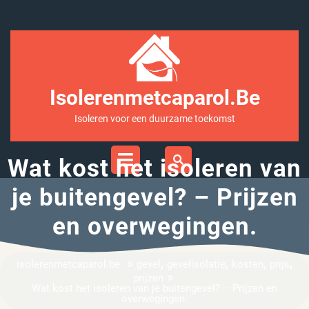
Ga
naar
inhoud
Isolerenmetcaparol.be
Isoleren voor een duurzame toekomst
Open
Menu
Wat kost het isoleren van
je buitengevel? – Prijzen
en overwegingen.
»
,
,
,
,
isolerenmetcaparol.be
gevel
gevelisolatie
kosten
prijs
»
prijzen
Wat kost het isoleren van je buitengevel? – Prijzen en
overwegingen.