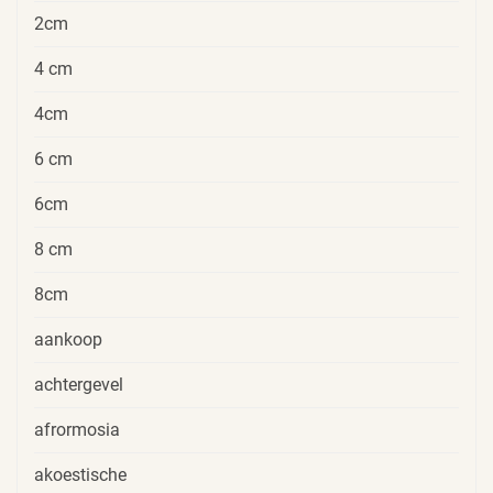
2cm
4 cm
4cm
6 cm
6cm
8 cm
8cm
aankoop
achtergevel
afrormosia
akoestische