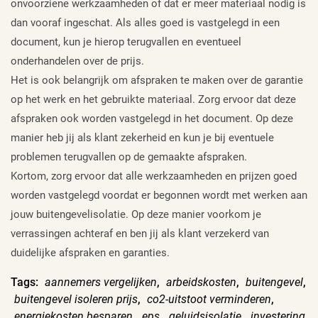
onvoorziene werkzaamheden of dat er meer materiaal nodig is
dan vooraf ingeschat. Als alles goed is vastgelegd in een
document, kun je hierop terugvallen en eventueel
onderhandelen over de prijs.
Het is ook belangrijk om afspraken te maken over de garantie
op het werk en het gebruikte materiaal. Zorg ervoor dat deze
afspraken ook worden vastgelegd in het document. Op deze
manier heb jij als klant zekerheid en kun je bij eventuele
problemen terugvallen op de gemaakte afspraken.
Kortom, zorg ervoor dat alle werkzaamheden en prijzen goed
worden vastgelegd voordat er begonnen wordt met werken aan
jouw buitengevelisolatie. Op deze manier voorkom je
verrassingen achteraf en ben jij als klant verzekerd van
duidelijke afspraken en garanties.
Tags:
aannemers vergelijken
,
arbeidskosten
,
buitengevel
,
buitengevel isoleren prijs
,
co2-uitstoot verminderen
,
energiekosten besparen
,
eps
,
geluidsisolatie
,
investering