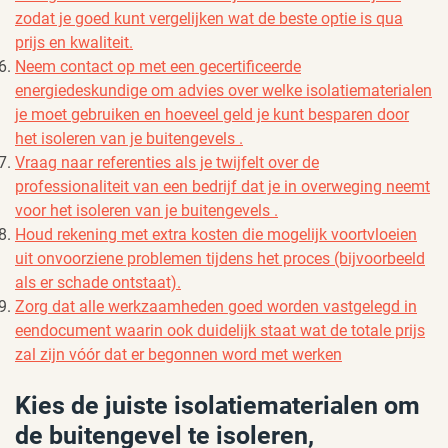
zodat je goed kunt vergelijken wat de beste optie is qua
prijs en kwaliteit.
Neem contact op met een gecertificeerde
energiedeskundige om advies over welke isolatiematerialen
je moet gebruiken en hoeveel geld je kunt besparen door
het isoleren van je buitengevels .
Vraag naar referenties als je twijfelt over de
professionaliteit van een bedrijf dat je in overweging neemt
voor het isoleren van je buitengevels .
Houd rekening met extra kosten die mogelijk voortvloeien
uit onvoorziene problemen tijdens het proces (bijvoorbeeld
als er schade ontstaat).
Zorg dat alle werkzaamheden goed worden vastgelegd in
eendocument waarin ook duidelijk staat wat de totale prijs
zal zijn vóór dat er begonnen word met werken
Kies de juiste isolatiematerialen om
de buitengevel te isoleren,