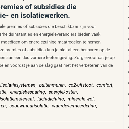
premies of subsidies die
ie- en isolatiewerken.
ele premies of subsidies die beschikbaar zijn voor
erheidsinstanties en energieleveranciers bieden vaak
e moedigen om energiezuinige maatregelen te nemen,
ze premies of subsidies kun je niet alleen besparen op de
agen aan een duurzamere leefomgeving. Zorg ervoor dat je op
delen voordat je aan de slag gaat met het verbeteren van de
lisolatiesystemen
,
buitenmuren
,
co2-uitstoot
,
comfort
,
ntie
,
energiebesparing
,
energiekosten
,
isolatiemateriaal
,
luchtdichting
,
minerale wol
,
ren
,
spouwmuurisolatie
,
waardevermeerdering
,