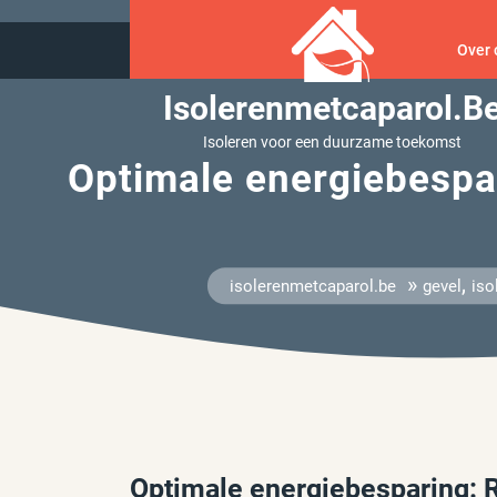
Ga
naar
Over 
inhoud
Isolerenmetcaparol.b
Isoleren voor een duurzame toekomst
Optimale energiebespar
»
,
isolerenmetcaparol.be
gevel
iso
Optimale energiebesparing: R