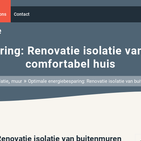
ons
Contact
e
ing: Renovatie isolatie v
comfortabel huis
,
»
latie
muur
Optimale energiebesparing: Renovatie isolatie van bu
enovatie isolatie van buitenmuren