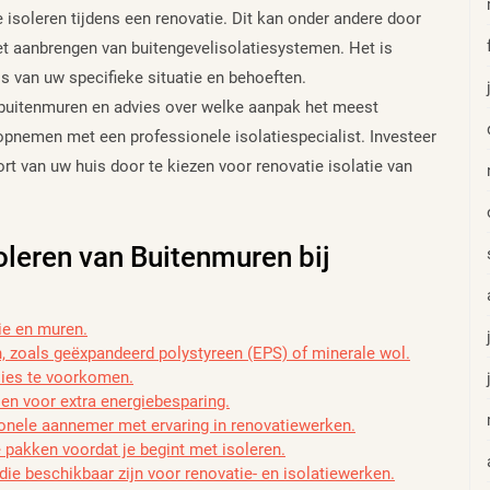
isoleren tijdens een renovatie. Dit kan onder andere door
et aanbrengen van buitengevelisolatiesystemen. Het is
s van uw specifieke situatie en behoeften.
n buitenmuren en advies over welke aanpak het meest
 opnemen met een professionele isolatiespecialist. Investeer
rt van uw huis door te kiezen voor renovatie isolatie van
soleren van Buitenmuren bij
ie en muren.
n, zoals geëxpandeerd polystyreen (EPS) of minerale wol.
lies te voorkomen.
n voor extra energiebesparing.
ionele aannemer met ervaring in renovatiewerken.
pakken voordat je begint met isoleren.
die beschikbaar zijn voor renovatie- en isolatiewerken.