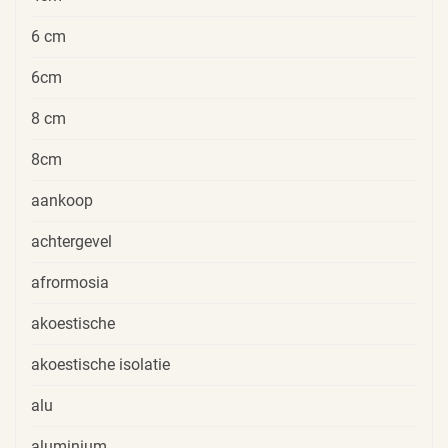
6 cm
6cm
8 cm
8cm
aankoop
achtergevel
afrormosia
akoestische
akoestische isolatie
alu
aluminium