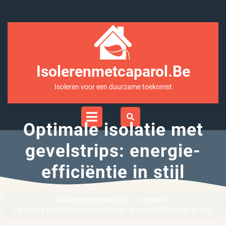
Ga
naar
inhoud
Isolerenmetcaparol.be
Isoleren voor een duurzame toekomst
Open
Menu
Optimale isolatie met
gevelstrips: energie-
efficiëntie in stijl
»
»
isolerenmetcaparol.be
gevel
Optimale isolatie met gevelstrips: energie-efficiëntie in stijl