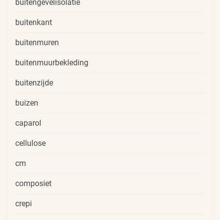
buitengevelisolatie
buitenkant
buitenmuren
buitenmuurbekleding
buitenzijde
buizen
caparol
cellulose
cm
composiet
crepi