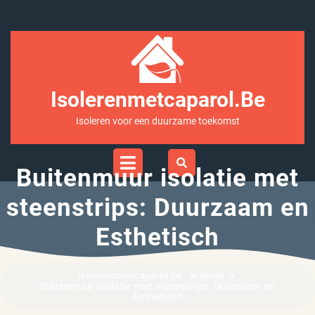
Ga
naar
inhoud
Isolerenmetcaparol.be
Isoleren voor een duurzame toekomst
Open
Menu
Buitenmuur isolatie met
steenstrips: Duurzaam en
Esthetisch
»
»
isolerenmetcaparol.be
gevel
Buitenmuur isolatie met steenstrips: Duurzaam en
Esthetisch