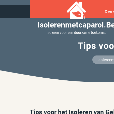
Ga
naar
Over 
inhoud
Isolerenmetcaparol.b
Isoleren voor een duurzame toekomst
Tips voo
isolerenm
Tips voor het Isoleren van Ge