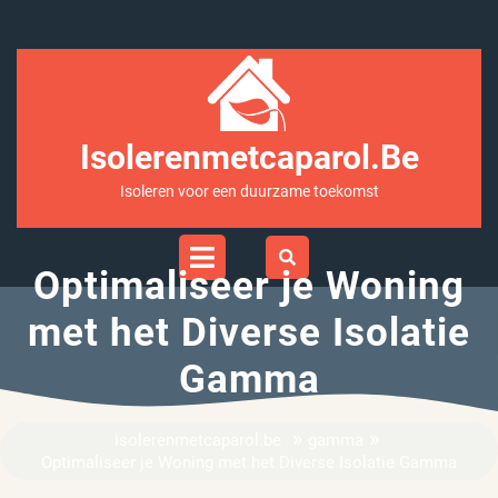
Ga
naar
inhoud
Isolerenmetcaparol.be
Isoleren voor een duurzame toekomst
Open
Menu
Optimaliseer je Woning
met het Diverse Isolatie
Gamma
»
»
isolerenmetcaparol.be
gamma
Optimaliseer je Woning met het Diverse Isolatie Gamma