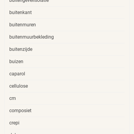
buitengevelisolatie
buitenkant
buitenmuren
buitenmuurbekleding
buitenzijde
buizen
caparol
cellulose
cm
composiet
crepi