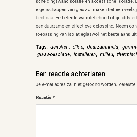
scheidingswandisolatie en akoestische isolatie. 
eigenschappen van glaswol maken het een veelzijd
bent naar verbeterde warmtebehoud of geluidsred
een duurzame en effectieve oplossing. Neem con
toepassing van isolatieglaswol het beste aansluit
Tags:
densiteit
,
dikte
,
duurzaamheid
,
gamma 
glaswolisolatie
,
installeren
,
milieu
,
thermisch
Een reactie achterlaten
Je e-mailadres zal niet getoond worden.
Vereiste
Reactie
*