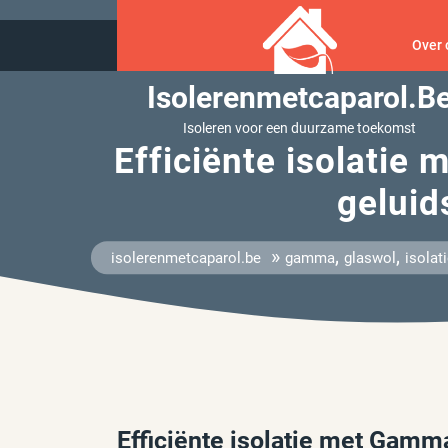
Ga
naar
Over 
inhoud
Isolerenmetcaparol.b
Isoleren voor een duurzame toekomst
Efficiënte isolatie
geluid
»
,
,
isolerenmetcaparol.be
gamma
glaswol
isolat
Efficiënte isolatie met Gamm