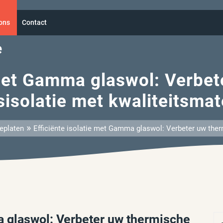
ons
Contact
e
 met Gamma glaswol: Verbe
sisolatie met kwaliteitsmat
»
ieplaten
Efficiënte isolatie met Gamma glaswol: Verbeter uw ther
a glaswol: Verbeter uw thermische