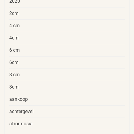
2020
2cm
4 cm
4cm
6 cm
6cm
8 cm
8cm
aankoop
achtergevel
afrormosia