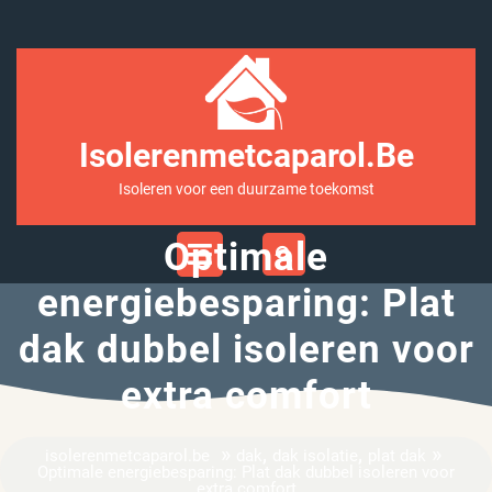
Ga
naar
inhoud
Isolerenmetcaparol.be
Isoleren voor een duurzame toekomst
Open
Optimale
Menu
energiebesparing: Plat
dak dubbel isoleren voor
extra comfort
»
,
,
»
isolerenmetcaparol.be
dak
dak isolatie
plat dak
Optimale energiebesparing: Plat dak dubbel isoleren voor
extra comfort