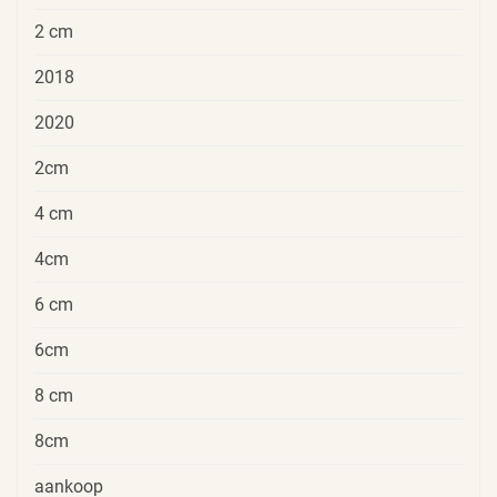
2 cm
2018
2020
2cm
4 cm
4cm
6 cm
6cm
8 cm
8cm
aankoop