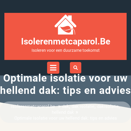
Ga
naar
inhoud
Isolerenmetcaparol.be
Isoleren voor een duurzame toekomst
Open
Menu
Optimale isolatie voor uw
hellend dak: tips en advies
»
,
,
,
isolerenmetcaparol.be
dak
dak isolatie
dakisolatie
»
hellend dak
Optimale isolatie voor uw hellend dak: tips en advies