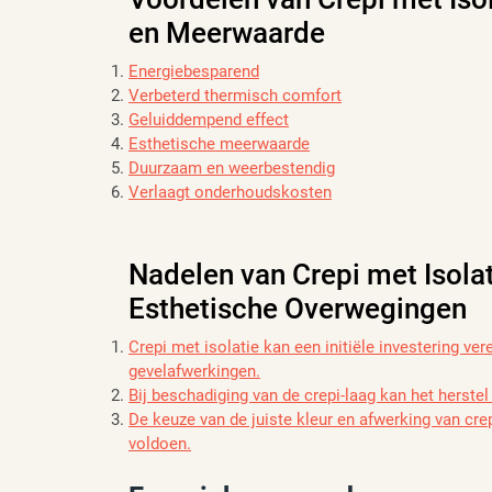
en Meerwaarde
Energiebesparend
Verbeterd thermisch comfort
Geluiddempend effect
Esthetische meerwaarde
Duurzaam en weerbestendig
Verlaagt onderhoudskosten
Nadelen van Crepi met Isolat
Esthetische Overwegingen
Crepi met isolatie kan een initiële investering ve
gevelafwerkingen.
Bij beschadiging van de crepi-laag kan het herste
De keuze van de juiste kleur en afwerking van cre
voldoen.