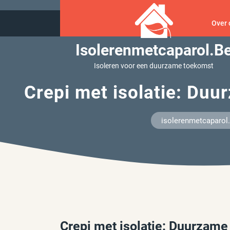
Ga
naar
Over 
inhoud
Isolerenmetcaparol.b
Isoleren voor een duurzame toekomst
Crepi met isolatie: Duu
isolerenmetcaparol
Crepi met isolatie: Duurzame