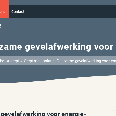
ons
Contact
e
rzame gevelafwerking voor
»
»
.be
crepi
Crepi met isolatie: Duurzame gevelafwerking voor ene
 gevelafwerking voor energie-