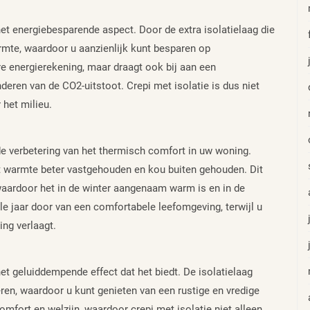
het energiebesparende aspect. Door de extra isolatielaag die
rmte, waardoor u aanzienlijk kunt besparen op
ere energierekening, maar draagt ook bij aan een
deren van de CO2-uitstoot. Crepi met isolatie is dus niet
het milieu.
 de verbetering van het thermisch comfort in uw woning.
dt warmte beter vastgehouden en kou buiten gehouden. Dit
 waardoor het in de winter aangenaam warm is en in de
hele jaar door van een comfortabele leefomgeving, terwijl u
ing verlaagt.
het geluiddempende effect dat het biedt. De isolatielaag
ren, waardoor u kunt genieten van een rustige en vredige
mfort en welzijn, waardoor crepi met isolatie niet alleen