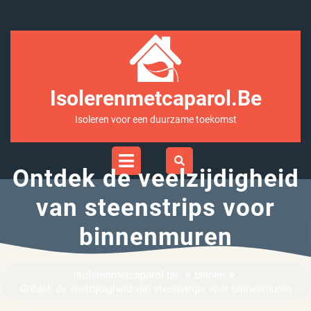
Ga
naar
inhoud
Isolerenmetcaparol.be
Isoleren voor een duurzame toekomst
Open
Menu
Ontdek de veelzijdigheid
van steenstrips voor
binnenmuren
»
»
isolerenmetcaparol.be
binnen
Ontdek de veelzijdigheid van steenstrips voor binnenmuren