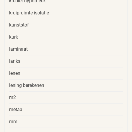
krediet hypotheek
kruipruimte isolatie
kunststof
kurk
laminaat
lariks
lenen
lening berekenen
m2
metaal
mm