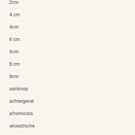
2cm
4 cm
4cm
6 cm
6cm
8 cm
8cm
aankoop
achtergevel
afrormosia
akoestische