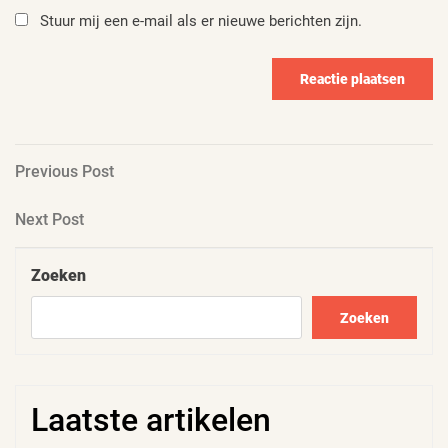
Stuur mij een e-mail als er nieuwe berichten zijn.
Berichtnavigatie
Previous
Previous Post
Post
Next
Next Post
Post
Zoeken
Zoeken
Laatste artikelen