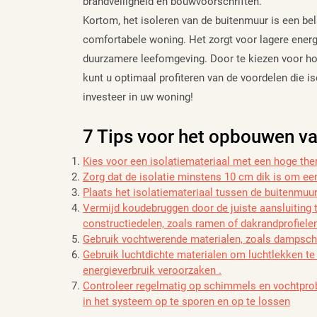
brandveiligheid en bouwvoorschriften.
Kortom, het isoleren van de buitenmuur is een bel
comfortabele woning. Het zorgt voor lagere energ
duurzamere leefomgeving. Door te kiezen voor ho
kunt u optimaal profiteren van de voordelen die 
investeer in uw woning!
7 Tips voor het opbouwen va
Kies voor een isolatiemateriaal met een hoge the
Zorg dat de isolatie minstens 10 cm dik is om ee
Plaats het isolatiemateriaal tussen de buitenmuur
Vermijd koudebruggen door de juiste aansluiting 
constructiedelen, zoals ramen of dakrandprofiele
Gebruik vochtwerende materialen, zoals dampsc
Gebruik luchtdichte materialen om luchtlekken t
energieverbruik veroorzaken .
Controleer regelmatig op schimmels en vochtprob
in het systeem op te sporen en op te lossen