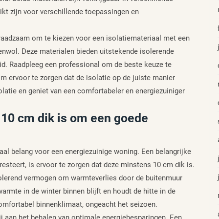
ikt zijn voor verschillende toepassingen en
t raadzaam om te kiezen voor een isolatiemateriaal met een
enwol. Deze materialen bieden uitstekende isolerende
id. Raadpleeg een professional om de beste keuze te
 ervoor te zorgen dat de isolatie op de juiste manier
olatie en geniet van een comfortabeler en energiezuiniger
s 10 cm dik is om een goede
aal belang voor een energiezuinige woning. Een belangrijke
resteert, is ervoor te zorgen dat deze minstens 10 cm dik is.
solerend vermogen om warmteverlies door de buitenmuur
armte in de winter binnen blijft en houdt de hitte in de
omfortabel binnenklimaat, ongeacht het seizoen.
j aan het behalen van optimale energiebesparingen. Een