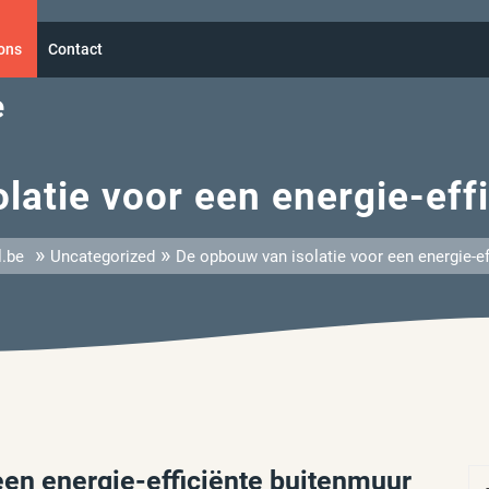
ons
Contact
e
latie voor een energie-eff
»
»
l.be
Uncategorized
De opbouw van isolatie voor een energie-ef
een energie-efficiënte buitenmuur