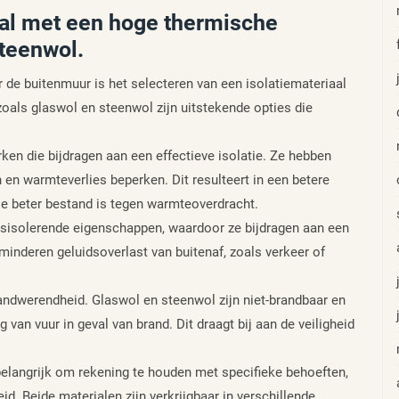
aal met een hoge thermische
steenwol.
 de buitenmuur is het selecteren van een isolatiemateriaal
als glaswol en steenwol zijn uitstekende opties die
n die bijdragen aan een effectieve isolatie. Ze hebben
en warmteverlies beperken. Dit resulteert in een betere
ie beter bestand is tegen warmteoverdracht.
sisolerende eigenschappen, waardoor ze bijdragen aan een
minderen geluidsoverlast van buitenaf, zoals verkeer of
andwerendheid. Glaswol en steenwol zijn niet-brandbaar en
 van vuur in geval van brand. Dit draagt bij aan de veiligheid
belangrijk om rekening te houden met specifieke behoeften,
d. Beide materialen zijn verkrijgbaar in verschillende