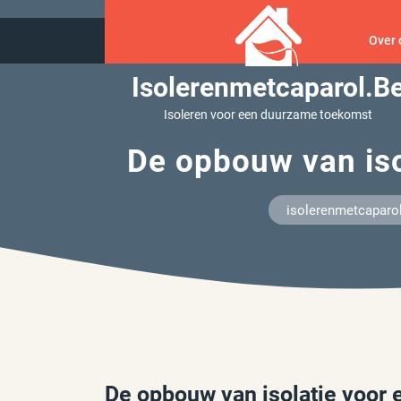
Ga
naar
Over 
inhoud
Isolerenmetcaparol.b
Isoleren voor een duurzame toekomst
De opbouw van iso
isolerenmetcaparo
De opbouw van isolatie voor 