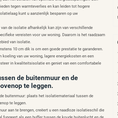
bieden tegen warmteverlies en kan leiden tot hogere
olatielaag kunt u aanzienlijk besparen op uw
 van de isolatie afhankelijk kan zijn van verschillende
 specifieke vereisten voor uw woning. Daarom is het raadzaam
ebied van isolatie.
nstens 10 cm dik is om een goede prestatie te garanderen.
 en koeling van uw woning, lagere energiekosten en een
teer in kwaliteitsisolatie en geniet van een comfortabele
tussen de buitenmuur en de
bovenop te leggen.
de buitenmuur: plaats het isolatiemateriaal tussen de
enop te leggen.
uur aan te brengen, creëert u een naadloze isolatieschil die
l fungeert als een buffer tussen de koude buitenlucht en de