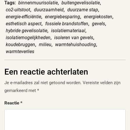
Tags:
binnenmuurisolatie
,
buitengevelisolatie
,
co2-uitstoot
,
duurzaamheid
,
duurzame stap
,
energie-efficiëntie
,
energiebesparing
,
energiekosten
,
esthetisch aspect
,
fossiele brandstoffen
,
gevels
,
hybride gevelisolatie
,
isolatiemateriaal
,
isolatiemogelijkheden
,
isoleren van gevels
,
koudebruggen
,
milieu
,
warmtehuishouding
,
warmteverlies
Een reactie achterlaten
Je e-mailadres zal niet getoond worden.
Vereiste velden zijn
gemarkeerd met
*
Reactie
*