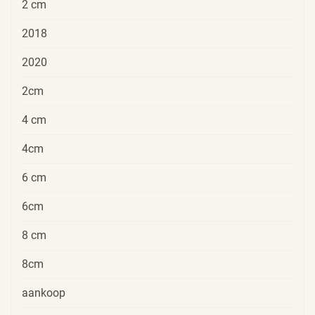
2 cm
2018
2020
2cm
4 cm
4cm
6 cm
6cm
8 cm
8cm
aankoop