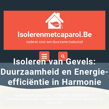
Ga
naar
inhoud
Isolerenmetcaparol.be
Isoleren voor een duurzame toekomst
Open
Menu
Isoleren van Gevels:
Duurzaamheid en Energie-
efficiëntie in Harmonie
» Geen categorie »
isolerenmetcaparol.be
Isoleren van Gevels: Duurzaamheid en Energie-efficiëntie in
Harmonie