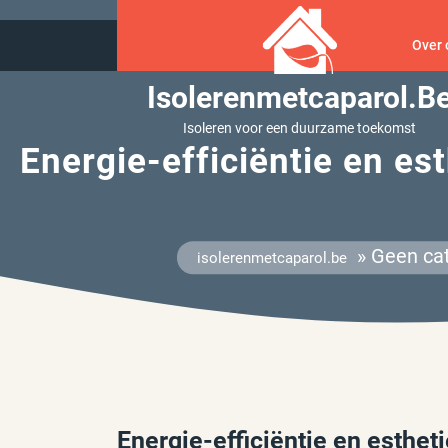
Ga
naar
Over 
inhoud
Isolerenmetcaparol.b
Isoleren voor een duurzame toekomst
Energie-efficiëntie en es
» Geen cat
isolerenmetcaparol.be
Energie-efficiëntie en esthet