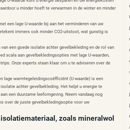
lage U-waarde kunt u energie besparen en uw energiekosten
 waardoor u minder hoeft te verwarmen in de winter en minder
met een lage U-waarde bij aan het verminderen van uw
etekent immers ook minder CO2-uitstoot, wat gunstig is
 van een goede isolatie achter gevelbekleding en de rol van
eed scala aan gevelbekledingsopties met lage U-waarden,
strips. Onze experts staan klaar om u te adviseren over de
n lage warmtegeleidingscoëfficiënt (U-waarde) is een
 isolatie achter gevelbekleding. Het helpt u energie te
bij aan een duurzame leefomgeving. Neem vandaag nog
s over de juiste gevelbekledingsoptie voor uw
isolatiemateriaal, zoals mineralwol