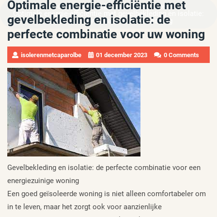
Optimale energie-efficiëntie met
»
»
isolerenmetcaparol.be
Uncategorized
Optimale energie-efficiëntie met gevelbekleding en isolatie:
gevelbekleding en isolatie: de
de perfecte combinatie voor uw woning
perfecte combinatie voor uw woning
isolerenmetcaparolbe
01 december 2023
0 Comments
Gevelbekleding en isolatie: de perfecte combinatie voor een
energiezuinige woning
Een goed geïsoleerde woning is niet alleen comfortabeler om
in te leven, maar het zorgt ook voor aanzienlijke