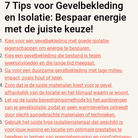
7 Tips voor Gevelbekleding
en Isolatie: Bespaar energie
met de juiste keuze!
Kies voor een gevelbekleding met goede isolatie-
eigenschappen om energie te besparen.
Kies een gevelbekleding die bestand is tegen
weersinvloeden en die lange tijd meegaat.
Ga voor een duurzame gevelbekleding met lage milieu-
impact, zoals hout of leien.
Zorg dat je de juiste materialen kiest voor je gevel,
afhankelijk van de locatie en het klimaat waarin je woont.
Let op de juiste bevestigingsmethode bij het aanbrengen
van je gevelisolatie, zodat er geen warmteverlies optreedt
door slecht aangebrachte materialen of technieken.
Gebruik het juiste type isolatiemateriaal dat geschikt is
voor jouw woning en locatie om optimale prestaties te
bereiken in termen van energiebesparing en comfortniveau