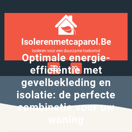
Ga
naar
inhoud
Isolerenmetcaparol.be
Isoleren voor een duurzame toekomst
Optimale energie-
Open
efficiëntie met
Menu
gevelbekleding en
isolatie: de perfecte
combinatie voor uw
woning