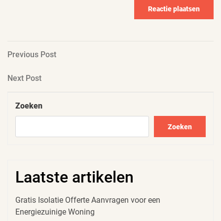
Berichtnavigatie
Previous
Previous Post
Post
Next
Next Post
Post
Zoeken
Zoeken
Laatste artikelen
Gratis Isolatie Offerte Aanvragen voor een
Energiezuinige Woning