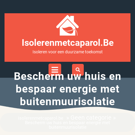
Ga
naar
inhoud
Isolerenmetcaparol.be
Isoleren voor een duurzame toekomst
Open
Menu
Bescherm uw huis en
bespaar energie met
buitenmuurisolatie
» Geen categorie »
isolerenmetcaparol.be
Bescherm uw huis en bespaar energie met
buitenmuurisolatie