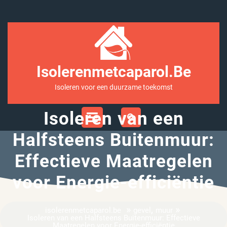
Ga
naar
inhoud
Isolerenmetcaparol.be
Isoleren voor een duurzame toekomst
Open
Isoleren van een
Menu
Halfsteens Buitenmuur:
Effectieve Maatregelen
voor Energie-efficiëntie
»
,
»
isolerenmetcaparol.be
gevel
muur
Isoleren van een Halfsteens Buitenmuur: Effectieve
Maatregelen voor Energie-efficiëntie