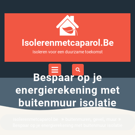
Ga
naar
inhoud
Isolerenmetcaparol.be
Isoleren voor een duurzame toekomst
Open
Menu
Bespaar op je
energierekening met
buitenmuur isolatie
»
,
,
»
isolerenmetcaparol.be
buitenmuren
gevel
muur
Bespaar op je energierekening met buitenmuur isolatie