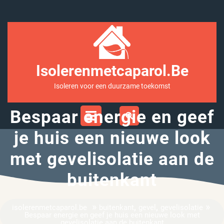
Ga
naar
inhoud
Isolerenmetcaparol.be
Isoleren voor een duurzame toekomst
Open
Bespaar energie en geef
Menu
je huis een nieuwe look
met gevelisolatie aan de
buitenkant
»
,
,
»
isolerenmetcaparol.be
buitenkant
gevel
gevelisolatie
Bespaar energie en geef je huis een nieuwe look met
gevelisolatie aan de buitenkant