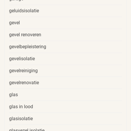
geluidsisolatie
gevel
gevel renoveren
gevelbepleistering
gevelisolatie
gevelreiniging
gevelrenovatie
glas
glas in lood
glasisolatie
glasvezel isolatie