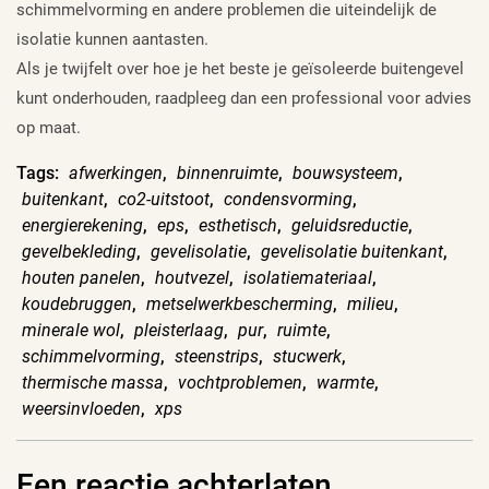
schimmelvorming en andere problemen die uiteindelijk de
isolatie kunnen aantasten.
Als je twijfelt over hoe je het beste je geïsoleerde buitengevel
kunt onderhouden, raadpleeg dan een professional voor advies
op maat.
Tags:
afwerkingen
,
binnenruimte
,
bouwsysteem
,
buitenkant
,
co2-uitstoot
,
condensvorming
,
energierekening
,
eps
,
esthetisch
,
geluidsreductie
,
gevelbekleding
,
gevelisolatie
,
gevelisolatie buitenkant
,
houten panelen
,
houtvezel
,
isolatiemateriaal
,
koudebruggen
,
metselwerkbescherming
,
milieu
,
minerale wol
,
pleisterlaag
,
pur
,
ruimte
,
schimmelvorming
,
steenstrips
,
stucwerk
,
thermische massa
,
vochtproblemen
,
warmte
,
weersinvloeden
,
xps
Een reactie achterlaten