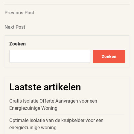
Berichtnavigatie
Previous
Previous Post
Post
Next
Next Post
Post
Zoeken
Zoeken
Laatste artikelen
Gratis Isolatie Offerte Aanvragen voor een
Energiezuinige Woning
Optimale isolatie van de kruipkelder voor een
energiezuinige woning