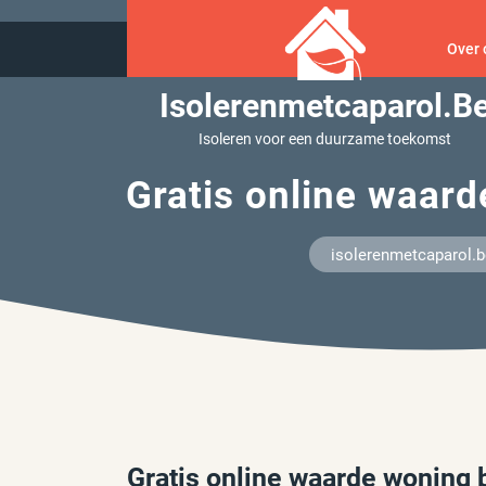
Ga
naar
Over 
inhoud
Isolerenmetcaparol.b
Isoleren voor een duurzame toekomst
Gratis online waard
isolerenmetcaparol.b
Gratis online waarde woning 