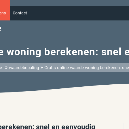
ons
Contact
e
e woning berekenen: snel 
»
»
e
waardebepaling
Gratis online waarde woning berekenen: snel
berekenen: snel en eenvoudig