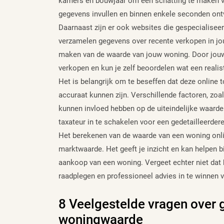
kamers en bouwjaar om een schatting te maken va
gegevens invullen en binnen enkele seconden ontv
Daarnaast zijn er ook websites die gespecialiseer
verzamelen gegevens over recente verkopen in jo
maken van de waarde van jouw woning. Door jouw ad
verkopen en kun je zelf beoordelen wat een realis
Het is belangrijk om te beseffen dat deze online to
accuraat kunnen zijn. Verschillende factoren, zo
kunnen invloed hebben op de uiteindelijke waarde
taxateur in te schakelen voor een gedetailleerde
Het berekenen van de waarde van een woning onlin
marktwaarde. Het geeft je inzicht en kan helpen 
aankoop van een woning. Vergeet echter niet dat 
raadplegen en professioneel advies in te winnen 
8 Veelgestelde vragen over 
woningwaarde