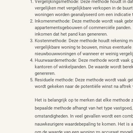
Vergelijkingsmethode: Deze methode houdt in dat
vergelijken met vergelijkbare verkopen in de buurt
woningen worden geanalyseerd om een indicatie t
Inkomenmethode: Deze methode wordt vaak gebrui
appartementsgebouwen of commerciële panden. D
inkomen dat het pand kan genereren.
Kostenmethode: Deze methode houdt rekening met
vergelijkbare woning te bouwen, minus eventuele sl
nieuwbouwwoningen of wanneer er weinig vergelij
Huurwaardemethode: Deze methode wordt vaak geb
kantoren of winkelpanden. De waarde wordt berek
genereren.
Residuele methode: Deze methode wordt vaak gebru
wordt gekeken naar de potentiële winst na aftrek
Het is belangrijk op te merken dat elke methode z
bepaalde methode afhangt van het type vastgoed, 
omstandigheden. In veel gevallen wordt een comb
nauwkeurigere waardebepaling te komen. Het is a
om de waarde van een woning zo accuraat mogelij