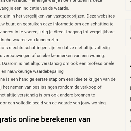
n de waarde. Het enige wat je hoeft te doen is deze
ang je een indicatie van de waarde.
d zijn in het vergelijken van vastgoedprijzen. Deze websites
uw buurt en gebruiken deze informatie om een schatting te
res in te voeren, krijg je direct toegang tot vergelijkbare
tische waarde zou kunnen zijn.
ols slechts schattingen zijn en dat ze niet altijd volledig
als verbouwingen of unieke kenmerken van een woning,
. Daarom is het altijd verstandig om ook een professionele
re en nauwkeurige waardebepaling.
e is een handige eerste stap om een idee te krijgen van de
bij het nemen van beslissingen rondom de verkoop of
het altijd verstandig is om ook andere bronnen te
voor een volledig beeld van de waarde van jouw woning.
gratis online berekenen van