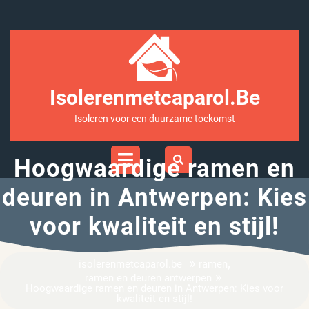
Ga
naar
inhoud
Isolerenmetcaparol.be
Isoleren voor een duurzame toekomst
Open
Menu
Hoogwaardige ramen en
deuren in Antwerpen: Kies
voor kwaliteit en stijl!
»
,
isolerenmetcaparol.be
ramen
»
ramen en deuren antwerpen
Hoogwaardige ramen en deuren in Antwerpen: Kies voor
kwaliteit en stijl!