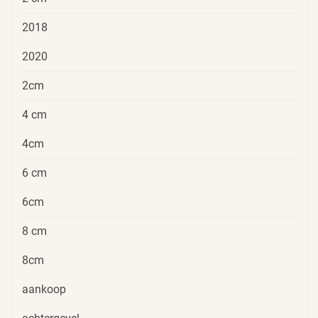
2018
2020
2cm
4 cm
4cm
6 cm
6cm
8 cm
8cm
aankoop