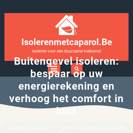
Ga
naar
inhoud
Isolerenmetcaparol.be
Isoleren voor een duurzame toekomst
Buitengevel isoleren:
Open
Menu
bespaar op uw
energierekening en
verhoog het comfort in
huis
»
,
,
,
isolerenmetcaparol.be
buitenmuren
gevel
gevelisolatie
»