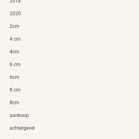
2018
2020
2cm
4 cm
4cm
6 cm
6cm
8 cm
8cm
aankoop
achtergevel