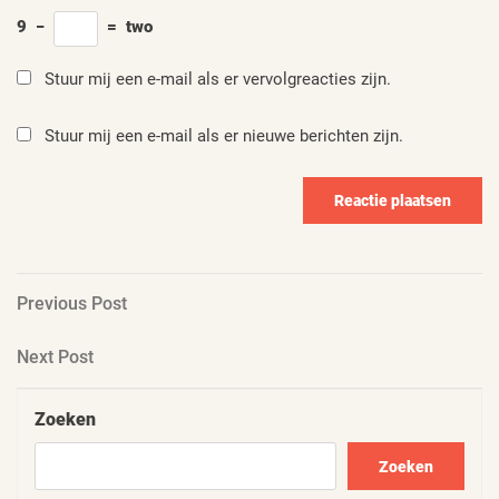
9
−
=
two
Stuur mij een e-mail als er vervolgreacties zijn.
Stuur mij een e-mail als er nieuwe berichten zijn.
Berichtnavigatie
Previous
Previous Post
Post
Next
Next Post
Post
Zoeken
Zoeken