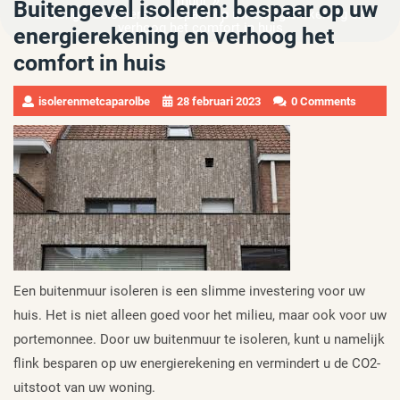
muur
Buitengevel isoleren: bespaar op uw
Buitengevel isoleren: bespaar op uw energierekening en
verhoog het comfort in huis
energierekening en verhoog het
comfort in huis
isolerenmetcaparolbe
28 februari 2023
0 Comments
Een buitenmuur isoleren is een slimme investering voor uw
huis. Het is niet alleen goed voor het milieu, maar ook voor uw
portemonnee. Door uw buitenmuur te isoleren, kunt u namelijk
flink besparen op uw energierekening en vermindert u de CO2-
uitstoot van uw woning.